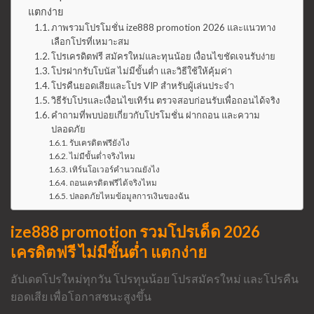
แตกง่าย
ภาพรวมโปรโมชั่น ize888 promotion 2026 และแนวทาง
เลือกโปรที่เหมาะสม
โปรเครดิตฟรี สมัครใหม่และทุนน้อย เงื่อนไขชัดเจนรับง่าย
โปรฝากรับโบนัส ไม่มีขั้นต่ำ และวิธีใช้ให้คุ้มค่า
โปรคืนยอดเสียและโปร VIP สำหรับผู้เล่นประจำ
วิธีรับโปรและเงื่อนไขเทิร์น ตรวจสอบก่อนรับเพื่อถอนได้จริง
คำถามที่พบบ่อยเกี่ยวกับโปรโมชั่น ฝากถอน และความ
ปลอดภัย
รับเครดิตฟรียังไง
ไม่มีขั้นต่ำจริงไหม
เทิร์นโอเวอร์คำนวณยังไง
ถอนเครดิตฟรีได้จริงไหม
ปลอดภัยไหมข้อมูลการเงินของฉัน
ize888 promotion รวมโปรเด็ด 2026
เครดิตฟรี ไม่มีขั้นต่ำ แตกง่าย
อัปเดตโปรใหม่ทุกวัน โปรทุนน้อย โปรสมัครใหม่ และโปรคืน
ยอดเสีย เพื่อโอกาสชนะสูงขึ้น