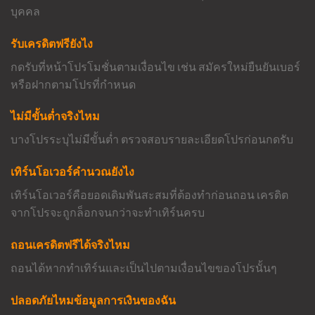
บุคคล
รับเครดิตฟรียังไง
กดรับที่หน้าโปรโมชั่นตามเงื่อนไข เช่น สมัครใหม่ยืนยันเบอร์
หรือฝากตามโปรที่กำหนด
ไม่มีขั้นต่ำจริงไหม
บางโปรระบุไม่มีขั้นต่ำ ตรวจสอบรายละเอียดโปรก่อนกดรับ
เทิร์นโอเวอร์คำนวณยังไง
เทิร์นโอเวอร์คือยอดเดิมพันสะสมที่ต้องทำก่อนถอน เครดิต
จากโปรจะถูกล็อกจนกว่าจะทำเทิร์นครบ
ถอนเครดิตฟรีได้จริงไหม
ถอนได้หากทำเทิร์นและเป็นไปตามเงื่อนไขของโปรนั้นๆ
ปลอดภัยไหมข้อมูลการเงินของฉัน