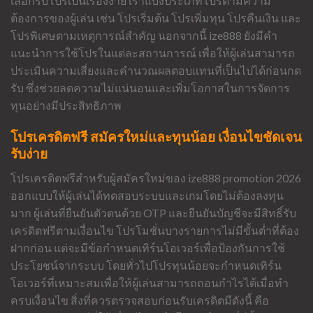
เลือกรับโปรเป็นเรื่องง่าย เราแบ่งประเภทโปรตามความ
ต้องการของผู้เล่น เช่น โปรเริ่มต้น โปรเพิ่มทุน โปรคืนเงิน และ
โปรพิเศษตามเหตุการณ์สำคัญ นอกจากนี้ ize888 ยังมีคำ
แนะนำการใช้โปรในแต่ละสถานการณ์ เพื่อให้ผู้เล่นสามารถ
ประเมินความเสี่ยงและคำนวณผลตอบแทนที่เป็นไปได้ก่อนกด
รับ ซึ่งช่วยลดความไม่แน่นอนและเพิ่มโอกาสในการจัดการ
ทุนอย่างมีประสิทธิภาพ
โปรเครดิตฟรี สมัครใหม่และทุนน้อย เงื่อนไขชัดเจน
รับง่าย
โปรเครดิตฟรีสำหรับผู้สมัครใหม่ของ ize888 promotion 2026
ออกแบบให้ผู้เล่นได้ทดสอบระบบและเกมโดยไม่ต้องลงทุน
มาก ผู้เล่นที่ยืนยันตัวตนด้วย OTP และยืนยันบัญชีจะมีสิทธิ์รับ
เครดิตฟรีตามเงื่อนไข โปรโมชั่นบางรายการไม่มีขั้นต่ำที่ต้อง
ฝากก่อน แต่จะมีข้อกำหนดเทิร์นโอเวอร์เพื่อป้องกันการใช้
ประโยชน์จากระบบ โดยทั่วไปโปรทุนน้อยจะกำหนดเทิร์น
โอเวอร์ที่เหมาะสมเพื่อให้ผู้เล่นสามารถถอนกำไรได้เมื่อทำ
ครบเงื่อนไข สิ่งที่ควรตรวจสอบก่อนรับเครดิตมีดังนี้ คือ